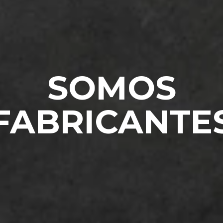
RIORES A $10.000 CON ¡ENVÍOS GRATIS! A RAMOS
ASEROS, PALOMAR, CIUDADELA, SAN JUSTO (CE
MORÓN (CENTRO).
ENVÍOS GRATI
VER PROMO