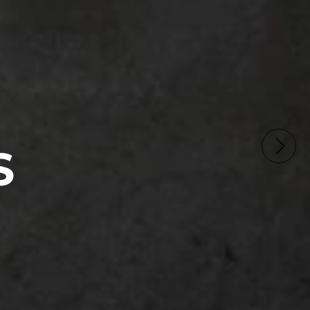
 MEJÍA, VILLA
NTRO), HAEDO,
S!